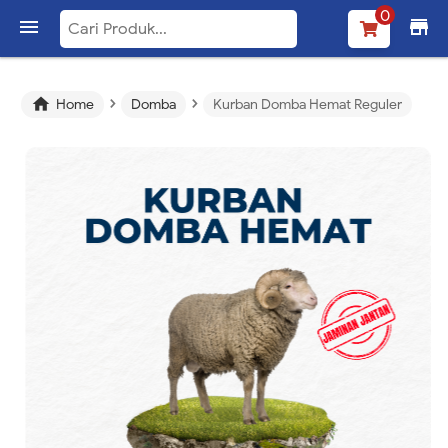
0

store
›
›

Home
Domba
Kurban Domba Hemat Reguler